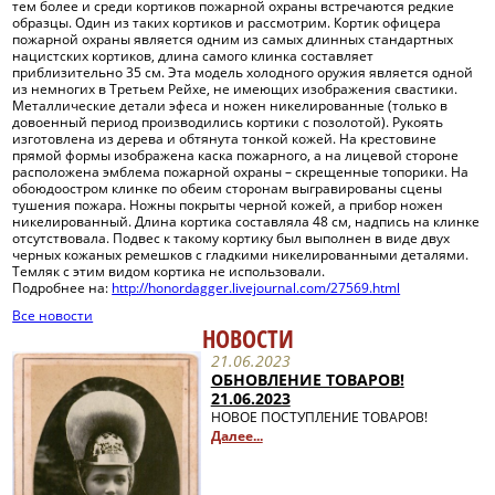
тем более и среди кортиков пожарной охраны встречаются редкие
Полезные ссылки
образцы. Один из таких кортиков и рассмотрим. Кортик офицера
пожарной охраны является одним из самых длинных стандартных
нацистских кортиков, длина самого клинка составляет
приблизительно 35 см. Эта модель холодного оружия является одной
из немногих в Третьем Рейхе, не имеющих изображения свастики.
Металлические детали эфеса и ножен никелированные (только в
довоенный период производились кортики с позолотой). Рукоять
изготовлена из дерева и обтянута тонкой кожей. На крестовине
прямой формы изображена каска пожарного, а на лицевой стороне
расположена эмблема пожарной охраны – скрещенные топорики. На
обоюдоостром клинке по обеим сторонам выгравированы сцены
тушения пожара. Ножны покрыты черной кожей, а прибор ножен
никелированный. Длина кортика составляла 48 см, надпись на клинке
отсутствовала. Подвес к такому кортику был выполнен в виде двух
черных кожаных ремешков с гладкими никелированными деталями.
Темляк с этим видом кортика не использовали.
Подробнее на:
http://honordagger.livejournal.com/27569.html
Все новости
НОВОСТИ
21.06.2023
ОБНОВЛЕНИЕ ТОВАРОВ!
21.06.2023
НОВОЕ ПОСТУПЛЕНИЕ ТОВАРОВ!
Далее...