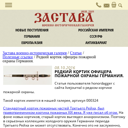
О галерее
ОСН. 2005
ЗАСТАВА
Политика конфиденциальности
ВОЕННО-ИСТОРИЧЕСКАЯ ГАЛЕРЕЯ
Контакты
НОВЫЕ ПОСТУПЛЕНИЯ
РОССИЙСКАЯ ИМПЕРИЯ
Услуги
ГЕРМАНИЯ
СССР/РФ
Комиссия
ЕВРОПА/АЗИЯ
АНТИКВАРИАТ
Экспертиза и оценка
Застава военно-историческая галерея
/
Статьи
/
Информация
Полезные ссылки
/ Редкий кортик офицера пожарной
охраны Германия.
Оплата
08.10.2016
Доставка
РЕДКИЙ КОРТИК ОФИЦЕРА
ПОЖАРНОЙ ОХРАНЫ ГЕРМАНИЯ.
Обмен / Возврат
Новости
Статья пользователя honordagger с
сайта livejournal о редком кортике
Наши новости
пожарной охраны.
Новости культуры
Такой кортик имеется в нашей галерее, артикул 000324
Криминал
Стандартный кортик пожарных частей Третьего Рейха, был
Законодательство
правоприемником кортика пожарных XIX века. Я уже писал об этом.
На
фоне новых кортиков, старый кортик выглядел анахронизмом. Поэтому
Статьи и заметки
в серьезных коллекциях холодного оружия Германии периода
Третьего Рейха он может отсутствовать. Конечно это не заслуженно,
Статьи, публикации