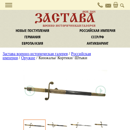
О галерее
ОСН. 2005
ЗАСТАВА
Политика конфиденциальности
ВОЕННО-ИСТОРИЧЕСКАЯ ГАЛЕРЕЯ
Контакты
НОВЫЕ ПОСТУПЛЕНИЯ
РОССИЙСКАЯ ИМПЕРИЯ
Услуги
ГЕРМАНИЯ
СССР/РФ
Комиссия
ЕВРОПА/АЗИЯ
АНТИКВАРИАТ
Экспертиза и оценка
Застава военно-историческая галерея
/
Российская
Информация
империя
/
Оружие
/ Кинжалы/ Кортики/ Штыки
Оплата
Доставка
Обмен / Возврат
Новости
Наши новости
Новости культуры
Криминал
Законодательство
Статьи и заметки
Статьи, публикации