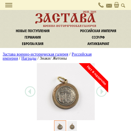
О галерее
ОСН. 2005
ЗАСТАВА
Политика конфиденциальности
ВОЕННО-ИСТОРИЧЕСКАЯ ГАЛЕРЕЯ
Контакты
НОВЫЕ ПОСТУПЛЕНИЯ
РОССИЙСКАЯ ИМПЕРИЯ
Услуги
ГЕРМАНИЯ
СССР/РФ
Комиссия
ЕВРОПА/АЗИЯ
АНТИКВАРИАТ
Экспертиза и оценка
Застава военно-историческая галерея
/
Российская
Информация
империя
/
Награды
/ Знаки/ Жетоны
Оплата
Доставка
Обмен / Возврат
Новости
Наши новости
Новости культуры
Криминал
Законодательство
Статьи и заметки
Статьи, публикации