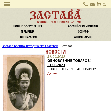
О галерее
ОСН. 2005
ЗАСТАВА
Политика конфиденциальности
ВОЕННО-ИСТОРИЧЕСКАЯ ГАЛЕРЕЯ
Контакты
НОВЫЕ ПОСТУПЛЕНИЯ
РОССИЙСКАЯ ИМПЕРИЯ
Услуги
ГЕРМАНИЯ
СССР/РФ
Комиссия
ЕВРОПА/АЗИЯ
АНТИКВАРИАТ
Экспертиза и оценка
Застава военно-историческая галерея
/ Каталог
Информация
НОВОСТИ
Оплата
21.06.2023
Доставка
ОБНОВЛЕНИЕ ТОВАРОВ!
21.06.2023
Обмен / Возврат
НОВОЕ ПОСТУПЛЕНИЕ ТОВАРОВ!
Новости
Далее...
Наши новости
Новости культуры
Криминал
Законодательство
Статьи и заметки
Статьи, публикации