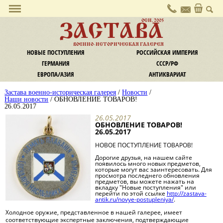
О галерее
ОСН. 2005
ЗАСТАВА
Политика конфиденциальности
ВОЕННО-ИСТОРИЧЕСКАЯ ГАЛЕРЕЯ
Контакты
НОВЫЕ ПОСТУПЛЕНИЯ
РОССИЙСКАЯ ИМПЕРИЯ
Услуги
ГЕРМАНИЯ
СССР/РФ
Комиссия
ЕВРОПА/АЗИЯ
АНТИКВАРИАТ
Экспертиза и оценка
Застава военно-историческая галерея
/
Новости
/
Информация
Наши новости
/ ОБНОВЛЕНИЕ ТОВАРОВ!
26.05.2017
Оплата
26.05.2017
Доставка
ОБНОВЛЕНИЕ ТОВАРОВ!
26.05.2017
Обмен / Возврат
Новости
НОВОЕ ПОСТУПЛЕНИЕ ТОВАРОВ!
Наши новости
Дорогие друзья, на нашем сайте
появилось много новых предметов,
Новости культуры
которые могут вас заинтересовать. Для
просмотра последнего обновления
предметов, вы можете нажать на
Криминал
вкладку "Новые поступления" или
перейти по этой ссылке
http://zastava-
Законодательство
antik.ru/novye-postupleniya/
.
Статьи и заметки
Холодное оружие, представленное в нашей галерее, имеет
Статьи, публикации
соответствующие экспертные заключения, подтверждающие