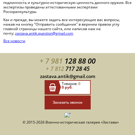
подлинность и культурно-историческую ценность данного оружия. Все
Полезные ссылки
экспертизы проведены аттестованными экспертами
Росохранкультуры.
Как и прежде, вы можете задать все интересующие вас вопросы,
нажав на кнопку "Отправить сообщение" в верхнем правом углу
главной страницы нашего сайта, или написав нам на
почту:
zastava.antik.question@gmail.com
Все новости
+ 7 981
128 88 00
+ 7 812
717 28 45
zastava.antik@gmail.com
Товаров:
0
0 руб.
Заказать звонок
© 2015-2026 Военно-историческая галерея «Застава»