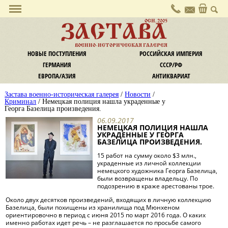
О галерее
ОСН. 2005
ЗАСТАВА
Политика конфиденциальности
ВОЕННО-ИСТОРИЧЕСКАЯ ГАЛЕРЕЯ
Контакты
НОВЫЕ ПОСТУПЛЕНИЯ
РОССИЙСКАЯ ИМПЕРИЯ
Услуги
ГЕРМАНИЯ
СССР/РФ
Комиссия
ЕВРОПА/АЗИЯ
АНТИКВАРИАТ
Экспертиза и оценка
Застава военно-историческая галерея
/
Новости
/
Информация
Криминал
/ Немецкая полиция нашла украденные у
Георга Базелица произведения.
Оплата
06.09.2017
Доставка
НЕМЕЦКАЯ ПОЛИЦИЯ НАШЛА
УКРАДЕННЫЕ У ГЕОРГА
Обмен / Возврат
БАЗЕЛИЦА ПРОИЗВЕДЕНИЯ.
Новости
15 работ на сумму около $3 млн.,
Наши новости
украденные из личной коллекции
немецкого художника Георга Базелица,
Новости культуры
были возвращены владельцу. По
Криминал
подозрению в краже арестованы трое.
Законодательство
Около двух десятков произведений, входящих в личную коллекцию
Базелица, были похищены из хранилища под Мюнхеном
Статьи и заметки
ориентировочно в период с июня 2015 по март 2016 года. О каких
именно работах идет речь – не разглашается по просьбе самого
Статьи, публикации