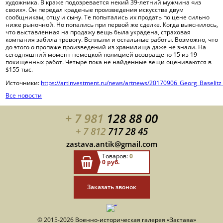
художника. В краже подозревается некий 39-летний мужчина «из
Полезные ссылки
своих». Он передал краденые произведения искусства двум
сообщникам, отцу и сыну. Те попытались их продать по цене сильно
ниже рыночной. Но попались при первой же сделке. Когда выяснилось,
что выставленная на продажу вещь была украдена, страховая
компания забила тревогу. Всплыли и остальные работы. Возможно, что
до этого о пропаже произведений из хранилища даже не знали. На
сегодняшний момент немецкой полицией возвращено 15 из 19
похищенных работ. Четыре пока не найденные вещи оцениваются в
$155 тыс.
Источники:
https://artinvestment.ru/news/artnews/20170906_Georg_Baselit
Все новости
+ 7 981
128 88 00
+ 7 812
717 28 45
zastava.antik@gmail.com
Товаров:
0
0 руб.
Заказать звонок
© 2015-2026 Военно-историческая галерея «Застава»