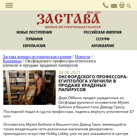
О галерее
ОСН. 2005
ЗАСТАВА
Политика конфиденциальности
ВОЕННО-ИСТОРИЧЕСКАЯ ГАЛЕРЕЯ
Контакты
НОВЫЕ ПОСТУПЛЕНИЯ
РОССИЙСКАЯ ИМПЕРИЯ
Услуги
ГЕРМАНИЯ
СССР/РФ
Комиссия
ЕВРОПА/АЗИЯ
АНТИКВАРИАТ
Экспертиза и оценка
Застава военно-историческая галерея
/
Новости
/
Информация
Криминал
/ Оксфордского профессора-египтолога
уличили в продаже краденых папирусов
Оплата
04.06.2021
Доставка
ОКСФОРДСКОГО ПРОФЕССОРА-
ЕГИПТОЛОГА УЛИЧИЛИ В
Обмен / Возврат
ПРОДАЖЕ КРАДЕНЫХ
Новости
ПАПИРУСОВ
Наши новости
Дирк Оббинк продал украденные из
Оксфорда рукописи основателю Музея
Новости культуры
Библии в Вашингтоне Дэвиду Грину.
Последний подал в суд на профессора, надеясь вернуть уплаченные $7
Криминал
млн
Законодательство
Основатель Музея Библии в Вашингтоне Дэвид Грин, являющийся
Статьи и заметки
также владельцем сети розничных магазинов декоративно-
прикладного искусства Hobby Lobby, уже не раз оказывался в центре
Статьи, публикации