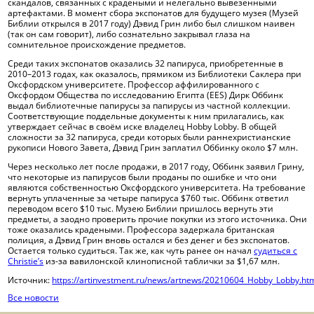
скандалов, связанных с крадеными и нелегально вывезенными
Полезные ссылки
артефактами. В момент сбора экспонатов для будущего музея (Музей
Библии открылся в 2017 году) Дэвид Грин либо был слишком наивен
(так он сам говорит), либо сознательно закрывал глаза на
сомнительное происхождение предметов.
Среди таких экспонатов оказались 32 папируса, приобретенные в
2010–2013 годах, как оказалось, прямиком из Библиотеки Саклера при
Оксфордском университете. Профессор аффилированного с
Оксфордом Общества по исследованию Египта (EES) Дирк Оббинк
выдал библиотечные папирусы за папирусы из частной коллекции.
Соответствующие поддельные документы к ним прилагались, как
утверждает сейчас в своём иске владелец Hobby Lobby. В общей
сложности за 32 папируса, среди которых были раннехристианские
рукописи Нового Завета, Дэвид Грин заплатил Оббинку около $7 млн.
Через несколько лет после продажи, в 2017 году, Оббинк заявил Грину,
что некоторые из папирусов были проданы по ошибке и что они
являются собственностью Оксфордского университета. На требование
вернуть уплаченные за четыре папируса $760 тыс. Оббинк ответил
переводом всего $10 тыс. Музею Библии пришлось вернуть эти
предметы, а заодно проверить прочие покупки из этого источника. Они
тоже оказались крадеными. Профессора задержала британская
полиция, а Дэвид Грин вновь остался и без денег и без экспонатов.
Остается только судиться. Так же, как чуть ранее он начал
судиться с
Christie’s
из-за вавилонской клинописной таблички за $1,67 млн.
Источник:
https://artinvestment.ru/news/artnews/20210604_Hobby_Lobby.ht
Все новости